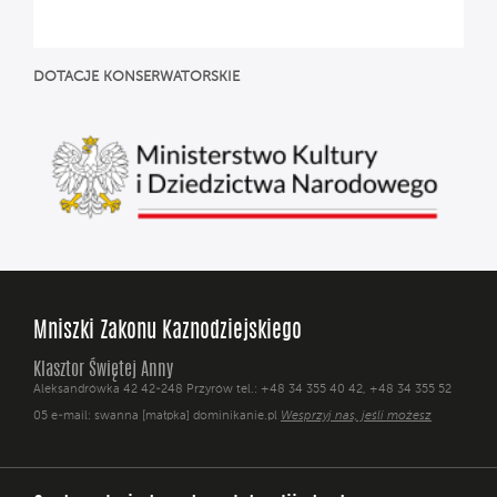
DOTACJE
KONSERWATORSKIE
Mniszki Zakonu Kaznodziejskiego
Klasztor Świętej Anny
Aleksandrówka 42 42-248 Przyrów tel.: +48 34 355 40 42, +48 34 355 52
05 e-mail: swanna [małpka] dominikanie.pl
Wesprzyj nas, jeśli możesz