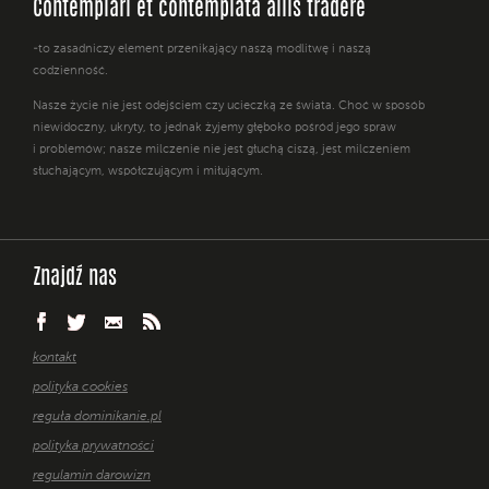
Contemplari et contemplata aliis tradere
-to zasadniczy element przenikający naszą modlitwę i naszą
codzienność.
Nasze życie nie jest odejściem czy ucieczką ze świata. Choć w sposób
niewidoczny, ukryty, to jednak żyjemy głęboko pośród jego spraw
i problemów; nasze milczenie nie jest głuchą ciszą, jest milczeniem
słuchającym, współczującym i miłującym.
Znajdź nas
kontakt
polityka cookies
reguła dominikanie.pl
polityka prywatności
regulamin darowizn