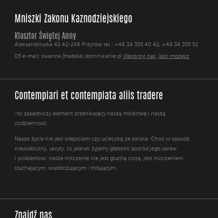
Mniszki Zakonu Kaznodziejskiego
Klasztor Świętej Anny
Aleksandrówka 42 42-248 Przyrów tel.: +48 34 355 40 42, +48 34 355 52
05 e-mail: swanna [małpka] dominikanie.pl
Wesprzyj nas, jeśli możesz
Contemplari et contemplata aliis tradere
-to zasadniczy element przenikający naszą modlitwę i naszą
codzienność.
Nasze życie nie jest odejściem czy ucieczką ze świata. Choć w sposób
niewidoczny, ukryty, to jednak żyjemy głęboko pośród jego spraw
i problemów; nasze milczenie nie jest głuchą ciszą, jest milczeniem
słuchającym, współczującym i miłującym.
Znajdź nas