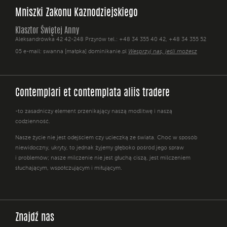
Mniszki Zakonu Kaznodziejskiego
Klasztor Świętej Anny
Aleksandrówka 42 42-248 Przyrów tel.: +48 34 355 40 42, +48 34 355 52
05 e-mail: swanna [małpka] dominikanie.pl
Wesprzyj nas, jeśli możesz
Contemplari et contemplata aliis tradere
-to zasadniczy element przenikający naszą modlitwę i naszą
codzienność.
Nasze życie nie jest odejściem czy ucieczką ze świata. Choć w sposób
niewidoczny, ukryty, to jednak żyjemy głęboko pośród jego spraw
i problemów; nasze milczenie nie jest głuchą ciszą, jest milczeniem
słuchającym, współczującym i miłującym.
Znajdź nas