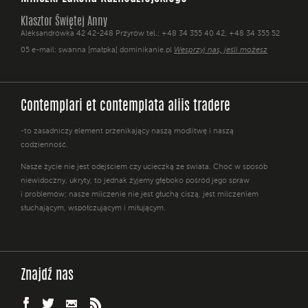
Klasztor Świętej Anny
Aleksandrówka 42 42-248 Przyrów tel.: +48 34 355 40 42, +48 34 355 52
05 e-mail: swanna [małpka] dominikanie.pl
Wesprzyj nas, jeśli możesz
Contemplari et contemplata aliis tradere
-to zasadniczy element przenikający naszą modlitwę i naszą
codzienność.
Nasze życie nie jest odejściem czy ucieczką ze świata. Choć w sposób
niewidoczny, ukryty, to jednak żyjemy głęboko pośród jego spraw
i problemów; nasze milczenie nie jest głuchą ciszą, jest milczeniem
słuchającym, współczującym i miłującym.
Znajdź nas