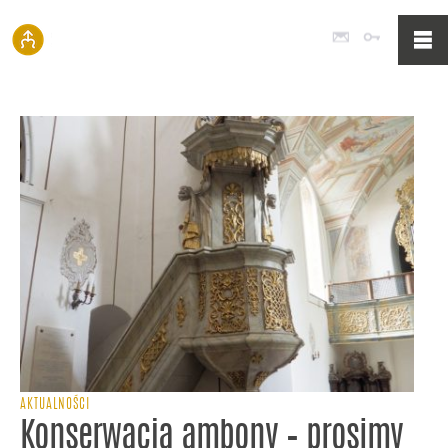
Poczta
Logowan
AKTUALNOŚCI
Konserwacja ambony – prosimy