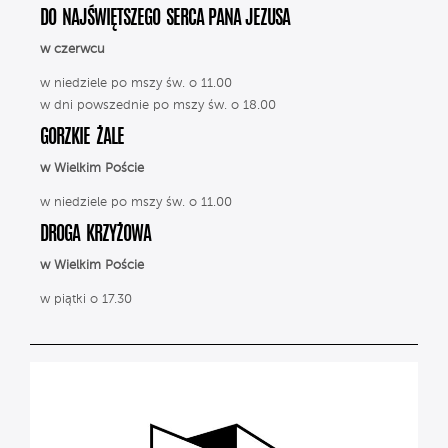
DO NAJŚWIĘTSZEGO SERCA PANA JEZUSA
w czerwcu
w niedziele po mszy św. o 11.00
w dni powszednie po mszy św. o 18.00
GORZKIE ŻALE
w Wielkim Poście
w niedziele po mszy św. o 11.00
DROGA KRZYŻOWA
w Wielkim Poście
w piątki o 17.30