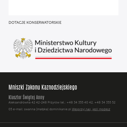
DOTACJE
KONSERWATORSKIE
Mniszki Zakonu Kaznodziejskiego
Klasztor Świętej Anny
Aleksandrówka 42 42-248 Przyrów tel.: +48 34 355 40 42, +48 34 355 52
05 e-mail: swanna [małpka] dominikanie.pl
Wesprzyj nas, jeśli możesz