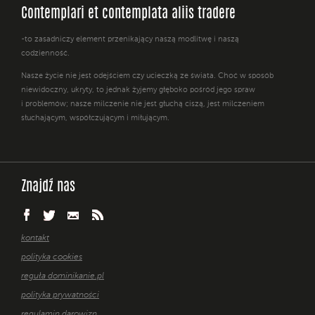
Contemplari et contemplata aliis tradere
-to zasadniczy element przenikający naszą modlitwę i naszą
codzienność.
Nasze życie nie jest odejściem czy ucieczką ze świata. Choć w sposób
niewidoczny, ukryty, to jednak żyjemy głęboko pośród jego spraw
i problemów; nasze milczenie nie jest głuchą ciszą, jest milczeniem
słuchającym, współczującym i miłującym.
Znajdź nas
kontakt
polityka cookies
reguła dominikanie.pl
polityka prywatności
regulamin darowizn