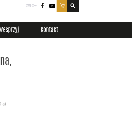
Poczta
Logowanie
Facebook
YouTube
Sklep
Wesprzyj
Kontakt
cna,
 a)