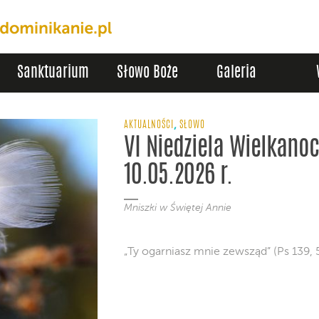
Sanktuarium
Słowo Boże
Galeria
,
AKTUALNOŚCI
SŁOWO
VI Niedziela Wielkano
10.05.2026 r.
Mniszki w Świętej Annie
„Ty ogarniasz mnie zewsząd” (Ps 139, 5