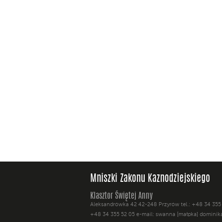
Mniszki Zakonu Kaznodziejskiego
Klasztor Świętej Anny
Aleksandrówka 42 42-248 Przyrów tel.: +48 34 355
+48 34 355 52 05 e-mail: swanna [małpka] dominika