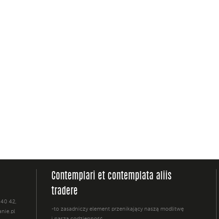
Contemplari et contemplata aliis
tradere
 40 42,
-to zasadniczy element przenikający naszą modlitwę
nie.pl