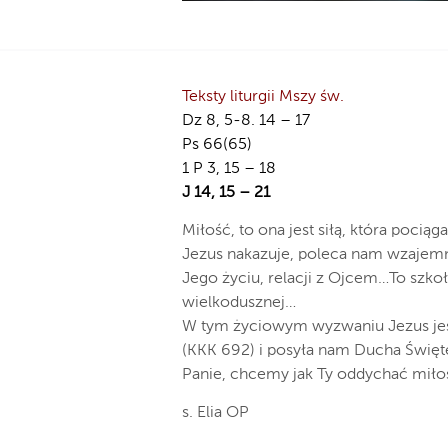
Teksty liturgii Mszy św.
Dz 8, 5-8. 14 – 17
Ps 66(65)
1 P 3, 15 – 18
J 14, 15 – 21
Miłość, to ona jest siłą, która pocią
Jezus nakazuje, poleca nam wzajemną
Jego życiu, relacji z Ojcem…To szkoł
wielkodusznej…
W tym życiowym wyzwaniu Jezus jest
(KKK 692) i posyła nam Ducha Święte
Panie, chcemy jak Ty oddychać miło
s. Elia OP